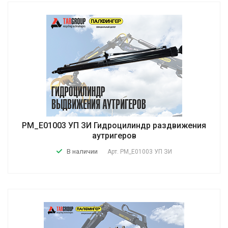
PM_E01003 УП ЗИ Гидроцилиндр раздвижения
аутригеров
В наличии
Арт.
PM_E01003 УП ЗИ