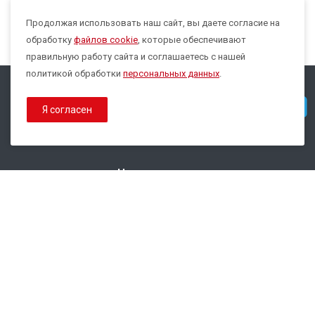
Продолжая использовать наш сайт, вы даете согласие на
Max
обработку
файлов cookie
, которые обеспечивают
правильную работу сайта и соглашаетесь с нашей
политикой обработки
персональных данных
.
© 2026 Все права защищены.
Telegram
Я согласен
Политика конфиденциальности
Политика обработки Cookies
Наши контакты
8 800 333-44-35
info@epsilon-service.ru
ГК "Трейд Актив Ресурс"
г. Екатеринбург, ул.Расточная, 46