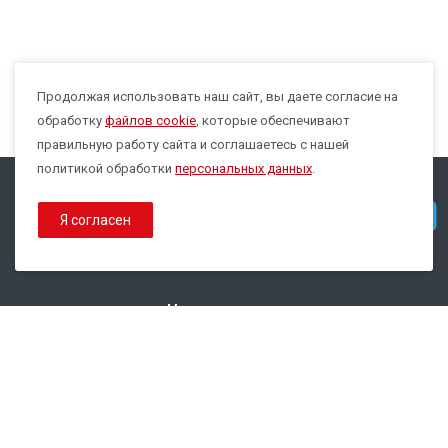
Продолжая использовать наш сайт, вы даете согласие на
Max
обработку
файлов cookie
, которые обеспечивают
правильную работу сайта и соглашаетесь с нашей
политикой обработки
персональных данных
.
© 2026 Все права защищены.
Telegram
Я согласен
Политика конфиденциальности
Политика обработки Cookies
Наши контакты
8 800 333-44-35
info@epsilon-service.ru
ГК "Трейд Актив Ресурс"