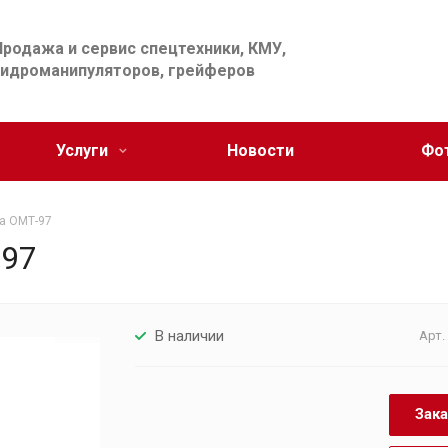
Продажа и сервис спецтехники, КМУ,
гидроманипуляторов, грейферов
Услуги
Новости
Фо
а ОМТ-97
-97
В наличии
Арт
Зака