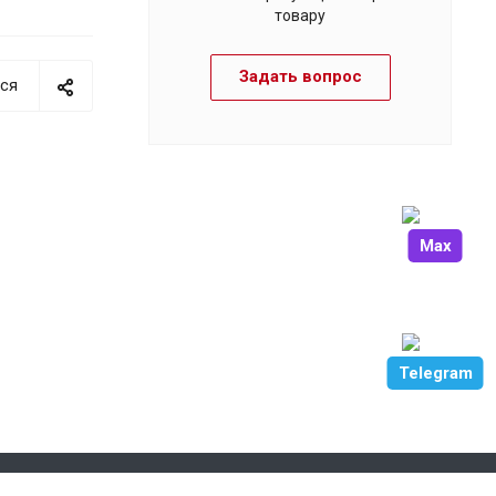
товару
Задать вопрос
ся
Max
Telegram