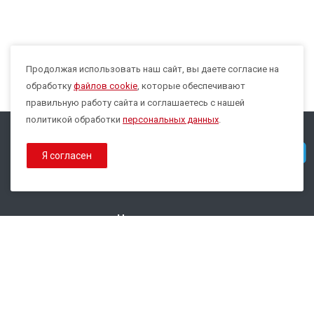
Продолжая использовать наш сайт, вы даете согласие на
Max
обработку
файлов cookie
, которые обеспечивают
правильную работу сайта и соглашаетесь с нашей
политикой обработки
персональных данных
.
© 2026 Все права защищены.
Telegram
Я согласен
Политика конфиденциальности
Политика обработки Cookies
Наши контакты
8 800 333-44-35
info@epsilon-service.ru
ГК "Трейд Актив Ресурс"