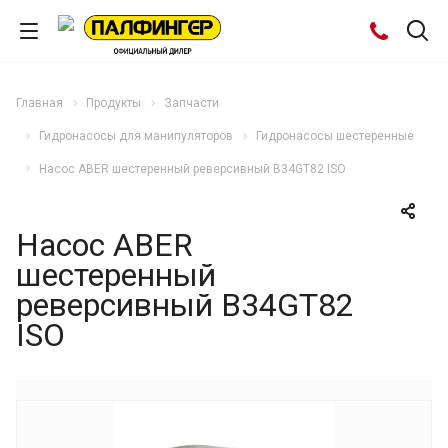
Главная
Продукты
Запчасти
Гидронасосы для манипуляторов
Гидронасосы шестеренные
Насос ABER шестеренный реверсивный B34GT82 ISO
Насос ABER
шестеренный
реверсивный B34GT82
ISO