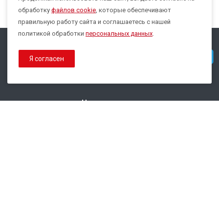
Max
обработку
файлов cookie
, которые обеспечивают
правильную работу сайта и соглашаетесь с нашей
политикой обработки
персональных данных
.
© 2026 Все права защищены.
Telegram
Я согласен
Политика конфиденциальности
Политика обработки Cookies
Наши контакты
8 800 333-44-35
info@epsilon-service.ru
ГК "Трейд Актив Ресурс"
г. Екатеринбург, ул.Расточная, 46