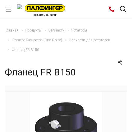
Главная
Продукты
Запчасти
Ротаторы
Ротатор Финротор (Finn Rotor)
Запчасти для ротаторов
Фланец FR B150
Фланец FR B150