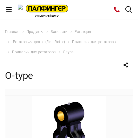
Главная
Продукты
Запчасти
Ротаторы
Ротатор Финротор (Finn Rotor)
Подвески для ротаторов
Подвески для ротаторов
O-type
O-type