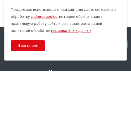
Продолжая использовать наш сайт, вы даете согласие на
Max
обработку
файлов cookie
, которые обеспечивают
правильную работу сайта и соглашаетесь с нашей
политикой обработки
персональных данных
.
© 2026 Все права защищены.
Telegram
Я согласен
Политика конфиденциальности
Политика обработки Cookies
Наши контакты
8 800 333-44-35
info@epsilon-service.ru
ГК "Трейд Актив Ресурс"
г. Екатеринбург, ул.Расточная, 46