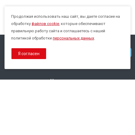
Продолжая использовать наш сайт, вы даете согласие на
Max
обработку
файлов cookie
, которые обеспечивают
правильную работу сайта и соглашаетесь с нашей
политикой обработки
персональных данных
.
© 2026 Все права защищены.
Telegram
Я согласен
Политика конфиденциальности
Политика обработки Cookies
Наши контакты
8 800 333-44-35
info@epsilon-service.ru
ГК "Трейд Актив Ресурс"
г. Екатеринбург, ул.Расточная, 46