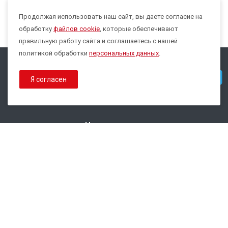
Продолжая использовать наш сайт, вы даете согласие на
Max
обработку
файлов cookie
, которые обеспечивают
правильную работу сайта и соглашаетесь с нашей
политикой обработки
персональных данных
.
© 2026 Все права защищены.
Telegram
Я согласен
Политика конфиденциальности
Политика обработки Cookies
Наши контакты
8 800 333-44-35
info@epsilon-service.ru
ГК "Трейд Актив Ресурс"
г. Екатеринбург, ул.Расточная, 46