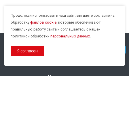
Продолжая использовать наш сайт, вы даете согласие на
Max
обработку
файлов cookie
, которые обеспечивают
правильную работу сайта и соглашаетесь с нашей
политикой обработки
персональных данных
.
© 2026 Все права защищены.
Telegram
Я согласен
Политика конфиденциальности
Политика обработки Cookies
Наши контакты
8 800 333-44-35
info@epsilon-service.ru
ГК "Трейд Актив Ресурс"
г. Екатеринбург, ул.Расточная, 46