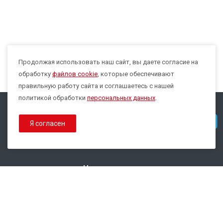
Продолжая использовать наш сайт, вы даете согласие на
Max
обработку
файлов cookie
, которые обеспечивают
правильную работу сайта и соглашаетесь с нашей
политикой обработки
персональных данных
.
© 2026 Все права защищены.
Telegram
Я согласен
Политика конфиденциальности
Политика обработки Cookies
Наши контакты
8 800 333-44-35
info@epsilon-service.ru