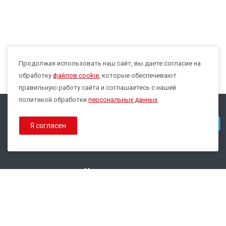
Продолжая использовать наш сайт, вы даете согласие на
Max
обработку
файлов cookie
, которые обеспечивают
правильную работу сайта и соглашаетесь с нашей
политикой обработки
персональных данных
.
© 2026 Все права защищены.
Telegram
Я согласен
Политика конфиденциальности
Политика обработки Cookies
Наши контакты
8 800 333-44-35
info@epsilon-service.ru