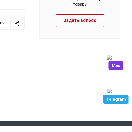
товару
Задать вопрос
ся
Max
Telegram