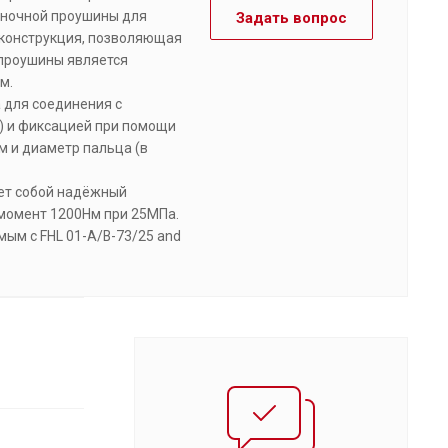
иночной проушины для
Задать вопрос
 конструкция, позволяющая
проушины является
м.
 для соединения с
) и фиксацией при помощи
м и диаметр пальца (в
яет собой надёжный
момент 1200Нм при 25МПа.
мым с FHL 01-A/B-73/25 and