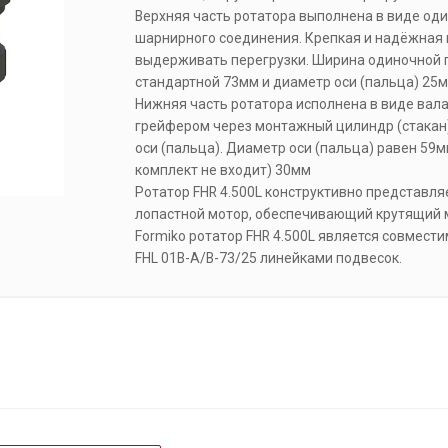
Верхняя часть ротатора выполнена в виде од
шарнирного соединения. Крепкая и надёжная
выдерживать перегрузки. Ширина одиночной 
стандартной 73мм и диаметр оси (пальца) 25м
Нижняя часть ротатора исполнена в виде вала
грейфером через монтажный цилиндр (стакан
оси (пальца). Диаметр оси (пальца) равен 59м
комплект не входит) 30мм
Ротатор FHR 4.500L конструктивно представл
лопастной мотор, обеспечивающий крутящий 
Formiko ротатор FHR 4.500L является совмести
FHL 01B-A/B-73/25 линейками подвесок.