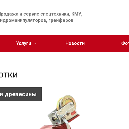
Продажа и сервис спецтехники, КМУ,
гидроманипуляторов, грейферов
Услуги
Новости
Фо
отки
и древесины