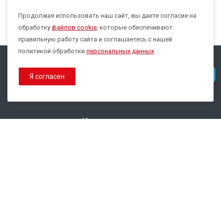
Продолжая использовать наш сайт, вы даете согласие на
Max
обработку
файлов cookie
, которые обеспечивают
правильную работу сайта и соглашаетесь с нашей
политикой обработки
персональных данных
.
© 2026 Все права защищены.
Telegram
Я согласен
Политика конфиденциальности
Политика обработки Cookies
Наши контакты
8 800 333-44-35
info@epsilon-service.ru
ГК "Трейд Актив Ресурс"
г. Екатеринбург, ул.Расточная, 46