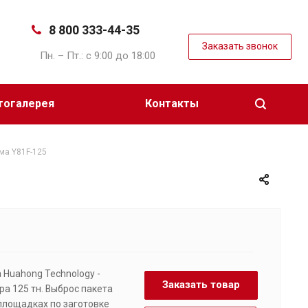
8 800 333-44-35
Заказать звонок
Пн. – Пт.: с 9:00 до 18:00
тогалерея
Контакты
ма Y81F-125
 Huahong Technology -
Заказать товар
ра 125 тн. Выброс пакета
 площадках по заготовке