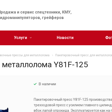
Продажа и сервис спецтехники, КМУ,
гидроманипуляторов, грейферов
Услуги
Новости
Фо
овочные прессы для металлолома
Пакетировочный пресс для металлоло
 металлолома Y81F-125
В наличии
Пакетировочный пресс Y81F-125 производства
трехходовой пресс с усилием главного цилинд
вбок лапой опрокида. Эксплуатируется как на