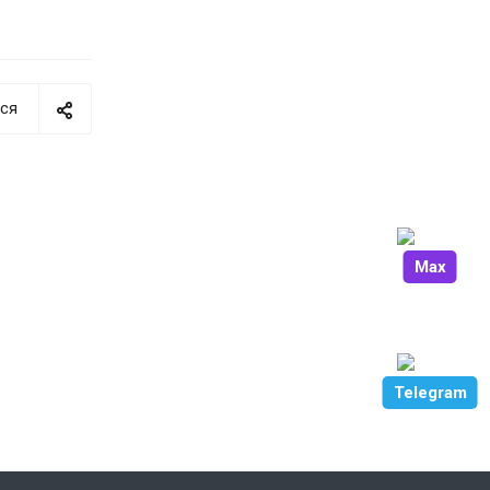
ся
Max
Telegram