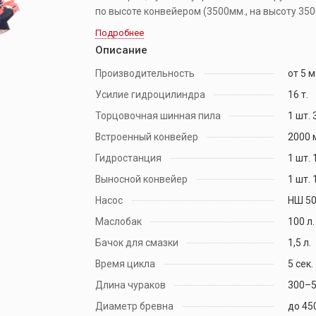
по высоте конвейером (3500мм., на высоту 350
Подробнее
Описание
Производительность
от 5 м
Усилие гидроцилиндра
16 т.
Торцовочная шинная пила
1 шт. 
Встроенный конвейер
2000 
Гидростанция
1 шт. 
Выносной конвейер
1 шт. 
Насос
НШ 5
Маслобак
100 л.
Бачок для смазки
1,5 л.
Время цикла
5 сек.
Длина чураков
300–5
Диаметр бревна
до 45