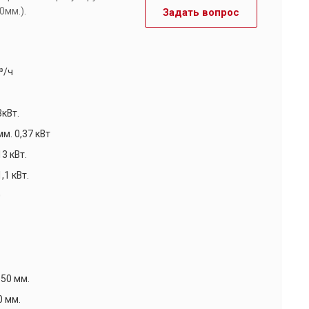
0мм.).
Задать вопрос
³/ч
3кВт.
мм. 0,37 кВт
13 кВт.
1,1 кВт.
0
50 мм.
0 мм.