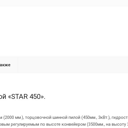
также
й «STAR 450».
000 мм.), торцовочной шинной пилой (450мм., 3кВт.), гидрост
овым регулируемым по высоте конвейером (3500мм., на высоту 3