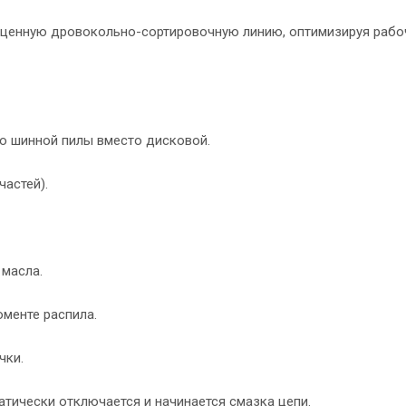
оценную дровокольно-сортировочную линию, оптимизируя рабо
 шинной пилы вмecто дисковой.
частей).
масла.
менте распила.
чки.
ически отключается и начинается смазка цепи.