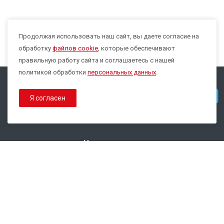
Продолжая использовать наш сайт, вы даете согласие на
Max
обработку
файлов cookie
, которые обеспечивают
правильную работу сайта и соглашаетесь с нашей
политикой обработки
персональных данных
.
© 2026 Все права защищены.
Telegram
Я согласен
Политика конфиденциальности
Политика обработки Cookies
Наши контакты
8 800 333-44-35
info@epsilon-service.ru
ГК "Трейд Актив Ресурс"
г. Екатеринбург, ул.Расточная, 46