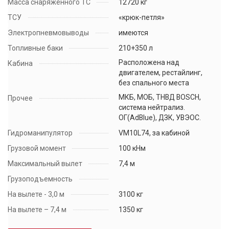
Масса снаряженного ТС
12720 кг
ТСУ
«крюк-петля»
Электропневмовыводы
имеются
Топливные баки
210+350 л
Расположена над
Кабина
двигателем, рестайлинг,
без спального места
МКБ, МОБ, ТНВД BOSCH,
Прочее
система нейтрализ.
ОГ(AdBlue), ДЗК, УВЭОС.
Гидроманипулятор
VM10L74, за кабиной
Грузовой момент
100 кНм
Максимальный вылет
7,4 м
Грузоподъемность
На вылете - 3,0 м
3100 кг
На вылете – 7,4 м
1350 кг