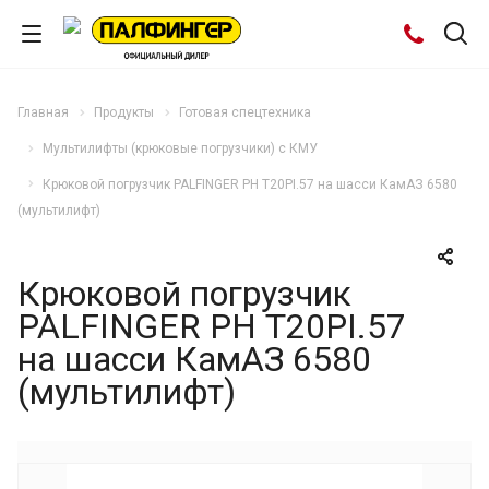
Главная
Продукты
Готовая спецтехника
Мультилифты (крюковые погрузчики) с КМУ
Крюковой погрузчик PALFINGER РН Т20РI.57 на шасси КамАЗ 6580
(мультилифт)
Крюковой погрузчик
PALFINGER РН Т20РI.57
на шасси КамАЗ 6580
(мультилифт)