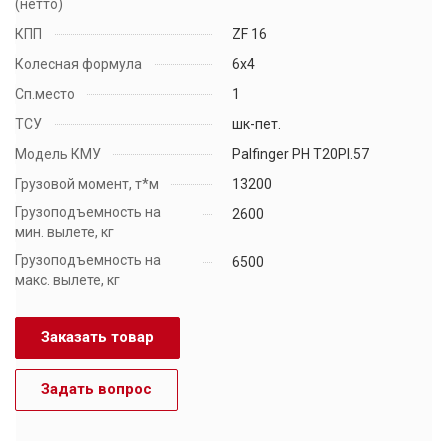
(нетто)
КПП
ZF 16
Колесная формула
6х4
Сп.место
1
ТСУ
шк-пет.
Модель КМУ
Palfinger РН Т20РI.57
Грузовой момент, т*м
13200
Грузоподъемность на
2600
мин. вылете, кг
Грузоподъемность на
6500
макс. вылете, кг
Заказать товар
Задать вопрос