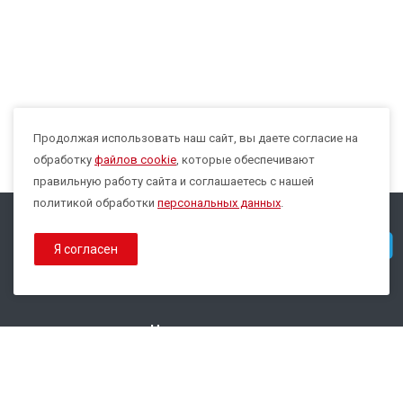
Продолжая использовать наш сайт, вы даете согласие на
Max
обработку
файлов cookie
, которые обеспечивают
правильную работу сайта и соглашаетесь с нашей
политикой обработки
персональных данных
.
© 2026 Все права защищены.
Telegram
Я согласен
Политика конфиденциальности
Политика обработки Cookies
Наши контакты
8 800 333-44-35
info@epsilon-service.ru