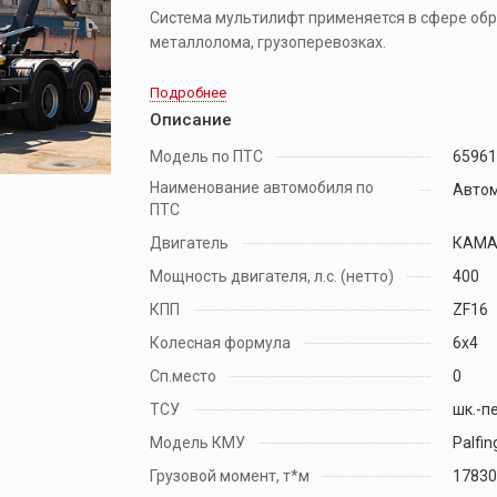
Система мультилифт применяется в сфере обр
металлолома, грузоперевозках.
Подробнее
Описание
Модель по ПТС
6596
Наименование автомобиля по
Авто
ПТС
Двигатель
КАМАЗ
Мощность двигателя, л.с. (нетто)
400
КПП
ZF16
Колесная формула
6х4
Сп.место
0
ТСУ
шк.-пе
Модель КМУ
Palfin
Грузовой момент, т*м
1783