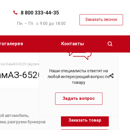
8 800 333-44-35
Заказать звонок
Пн. – Пт.: с 9:00 до 18:00
тогалерея
Контакты
асси КамАЗ-6520 (мультилифт)
Наши специалисты ответят на
амАЗ-6520 (мультилифт)
любой интересующий вопрос по
товару
Задать вопрос
вой автомобиль,
Заказать товар
ки, разгрузки бункеров