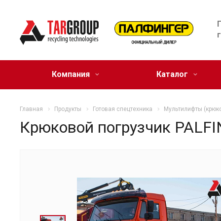
Компания
Каталог
Главная
Продукты
Готовая спецтехника
Мультилифты (крюк
Крюковой погрузчик PALFI