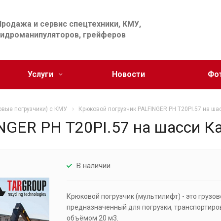
Продажа и сервис спецтехники, КМУ,
гидроманипуляторов, грейферов
Услуги
Новости
Фо
овые погрузчики) с КМУ
Крюковой погрузчик PALFINGER РН Т20РI.57 на ш
NGER РН Т20РI.57 на шасси К
В наличии
Крюковой погрузчик (мультилифт) - это грузо
предназначенный для погрузки, транспортиров
объёмом 20 м3.