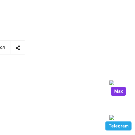
ся
Max
Telegram