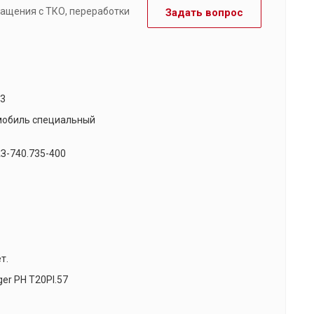
ащения с ТКО, переработки
Задать вопрос
13
мобиль специальный
-740.735-400
т.
ger РН Т20РI.57
0