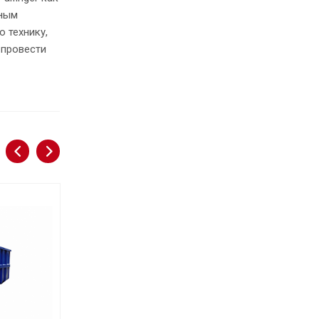
ьным
 технику,
 провести