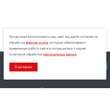
Продолжая использовать наш сайт, вы даете согласие на
Max
обработку
файлов cookie
, которые обеспечивают
правильную работу сайта и соглашаетесь с нашей
политикой обработки
персональных данных
.
© 2026 Все права защищены.
Telegram
Я согласен
Политика конфиденциальности
Политика обработки Cookies
Наши контакты
8 800 333-44-35
info@epsilon-service.ru