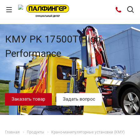
КМУ PK 17500T High
Performance
Заказать товар
Задать вопрос
Главная
Продукты
Крано-манипуляторные установки (КМУ)