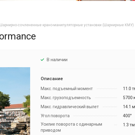
Шарнирно-сочлененные крано-манипуляторные установки (Шарнирные КМУ)
formance
В наличии
Описание
Макс. подъемный момент
11.0 
Макс. грузоподъемность
5700 
Макс. гидравлический вылет
14.1 
Угол поворота
400°
Усилие поворота с одинарным
1.3 тм
приводом