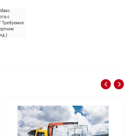
Макс.
ота с
/ Требуемое
портном
нд.)