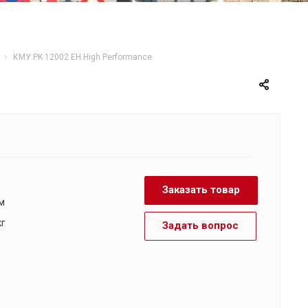
КМУ PK 12002 EH High Performance
Заказать товар
тм
кг
Задать вопрос
м