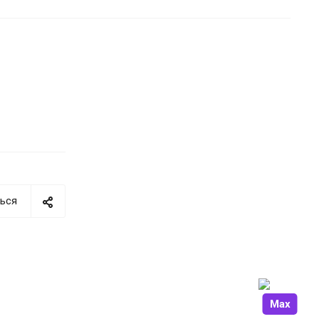
ься
Max