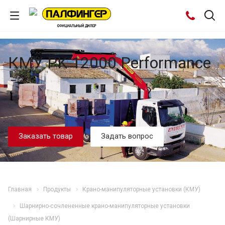
КМУ PK 12000 Performance
Заказать товар
Задать вопрос
Главная
Продукты
Крано-манипуляторные установки (КМУ)
Шарнирно-сочлененные крано-манипуляторные установки
(Шарнирные КМУ)