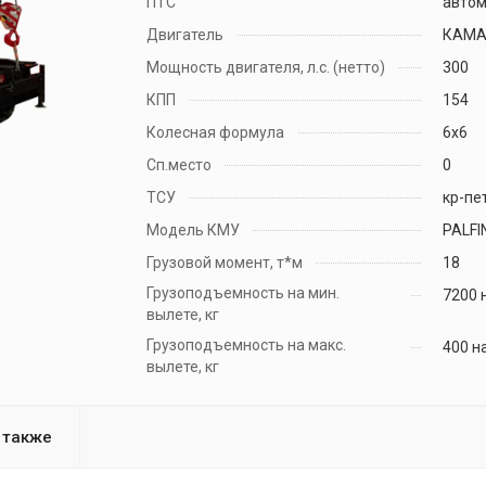
ПТС
авто
Двигатель
КАМАЗ
Мощность двигателя, л.с. (нетто)
300
КПП
154
Колесная формула
6х6
Сп.место
0
ТСУ
кр-пет
Модель КМУ
PALFI
Грузовой момент, т*м
18
Грузоподъемность на мин.
7200 
вылете, кг
Грузоподъемность на макс.
400 н
вылете, кг
 также