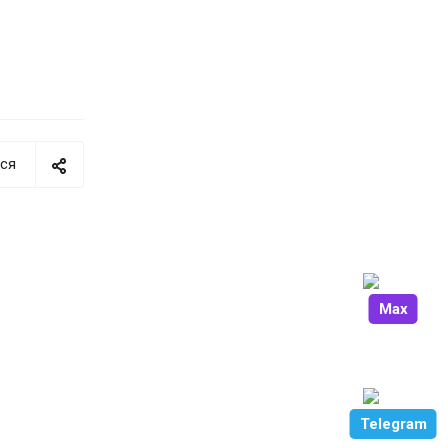
ся
Max
Telegram