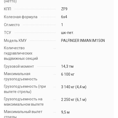
(нетто)
КПП
ZF9
Колесная формула
6х4
Сп.место
1
ТСУ
шк-пет.
Модель КМУ
PALFINGER INMAN IM150N
Количество
гидравлических
выдвижных секций
Грузовой момент
14,3 тм
Максимальная
6 100 кг
грузоподъемность
Грузоподъемность (при
3 140 кг (4,4 м)
вылете стрелы)
Грузоподъемность на
2 250 кг (6,1 м)
максимальном вылете
Максимальный вылет
9,5 м
стрелы