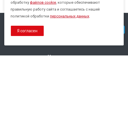
обработку
файлов cookie
, которые обеспечивают
правильную работу сайта и соглашаетесь с нашей
политикой обработки
персональных данных
.
© 2026 Все права защищены.
Telegram
Я согласен
Политика конфиденциальности
Политика обработки Cookies
Наши контакты
8 800 333-44-35
info@epsilon-service.ru
ГК "Трейд Актив Ресурс"
г. Екатеринбург, ул.Расточная, 46