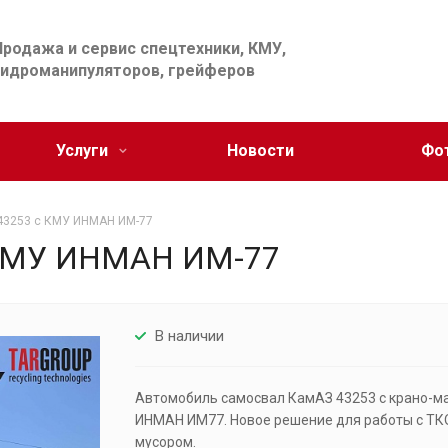
Продажа и сервис спецтехники, КМУ,
гидроманипуляторов, грейферов
Услуги
Новости
Фо
43253 с КМУ ИНМАН ИМ-77
 КМУ ИНМАН ИМ-77
В наличии
Автомобиль самосвал КамАЗ 43253 с крано-м
ИНМАН ИМ77. Новое решение для работы с ТК
мусором.