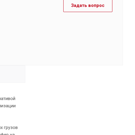
Задать вопрос
нативой
лизации
х грузов
йфер на