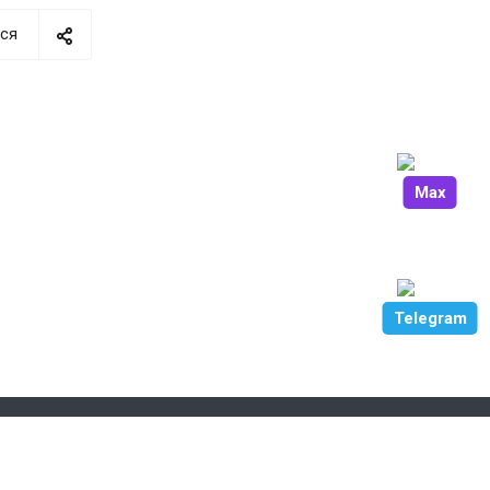
ся
Max
Telegram