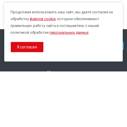
Продолжая использовать наш сайт, вы даете согласие на
Max
обработку
файлов cookie
, которые обеспечивают
правильную работу сайта и соглашаетесь с нашей
политикой обработки
персональных данных
.
© 2026 Все права защищены.
Telegram
Я согласен
Политика конфиденциальности
Политика обработки Cookies
Наши контакты
8 800 333-44-35
info@epsilon-service.ru
ГК "Трейд Актив Ресурс"
г. Екатеринбург, ул.Расточная, 46